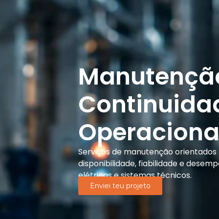
Manutençã
Continuida
Operaciona
Serviços de manutenção orientados 
disponibilidade, fiabilidade e desem
elétricas e sistemas técnicos.
Enviei teu projeto