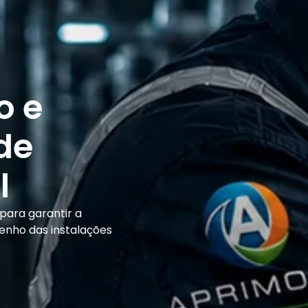
o e
de
l
para garantir a
penho das instalações